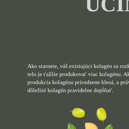
​ÚČ
Ako starnete, váš existujúci kolagén sa roz
telo je ťažšie produkovať viac kolagénu. Ak
produkcia kolagénu prirodzene klesá, a práv
dôležité kolagén pravidelne dopĺňať.