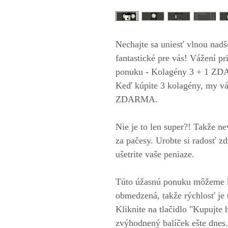
Nechajte sa uniesť vlnou nadš
fantastické pre vás! Vážení p
ponuku - Kolagény 3 + 1 ZDAR
Keď kúpite 3 kolagény, my vá
ZDARMA.
Nie je to len super?! Takže ne
za pačesy. Urobte si radosť 
ušetrite vaše peniaze.
Túto úžasnú ponuku môžeme k
obmedzená, takže rýchlosť je 
Kliknite na tlačidlo "Kupujte 
zvýhodnený balíček ešte dnes.