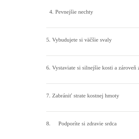
vlasy. V jednej štúdii skupina žien s rednúcimi vla
4. Pevnejšie nechty
doplnkov kolagénu výrazné zvýšenie počtu vlasov, p
Niektorým ľuďom sa nechty lámu ľahšie ako iným a n
týždňoch každodenného užívania doplnkov kolagénu sa
5. Vybudujete si väčšie svaly
nechtov a menej zlomených alebo odštiepených nech
Kombinácia kolagénových doplnkov a silového tréni
6. Vystaviate si silnejšie kosti a zároveň
Kolagén pomáha zvýšiť hustotu kostí, spomaliť proce
pomôcť vášmu telu podporovať kosti.
7. Zabrániť strate kostnej hmoty
Minerálna hustota kostí klesá s vekom, najmä po me
8. Podporíte si zdravie srdca