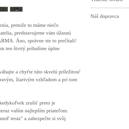
Ako
to funguje?
Náš dopravca
enia, pretože tu máme niečo
DPD KURIÉR , SK pošta
riatelia, predstavujeme vám úžasnú
Tvoj Sen s.r.o. Bernol
MA. Áno, správne ste to prečítali!
m ten štvrtý pribalíme úplne
váhajte a chyťte túto skvelú príležitosť
zdravým, žiarivým vzhľadom a pri tom
edykoľvek zrušiť preto je
teraz vaším najlepším priateľom.
hneď teraz" a zabezpečte si svôj