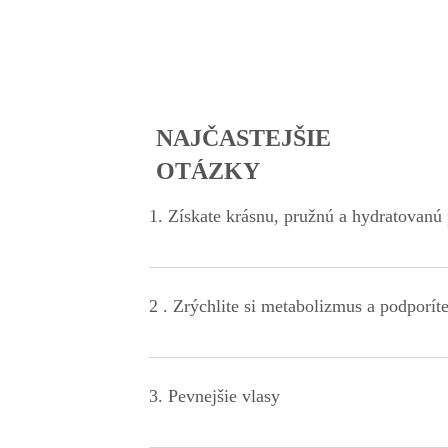
NAJČASTEJŠIE
OTÁZKY
1. Získate krásnu, pružnú a hydratovanú
Kolagén zlepšujú elasticitu pokožky, pomáha jej lepš
kolagénových vlákien v pokožke.
2 . Zrýchlite si metabolizmus a podporít
Pomáhajú udržiavať pocit sýtosti po jedle, čo môže 
Kolagén je tiež bohatý na aminokyselinu glycín, kt
3. Pevnejšie vlasy
a podporuje zdravú chuť do jedla.
Zatiaľ čo viac mužov plešatí, mnohým ženám s pri