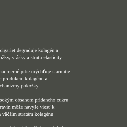
 cigariet degraduje kolagén a
žky, vrásky a stratu elasticity
 nadmerné pitie urýchľuje starnutie
e produkciu kolagénu a
echanizmy pokožky
vysokým obsahom pridaného cukru
travín môže navyše viesť k
a väčším stratám kolagénu