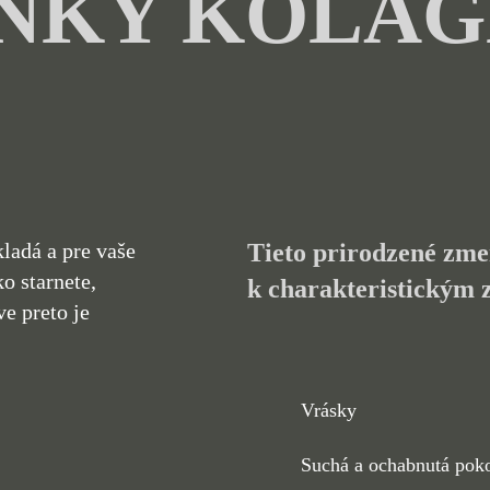
INKY KOLA
kladá a pre vaše
Tieto prirodzené zm
o starnete,
k charakteristickým 
e preto je
Vrásky
Suchá a ochabnutá pok