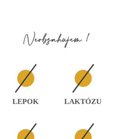
Neobsahujem !
LEPOK
LAKTÓZU