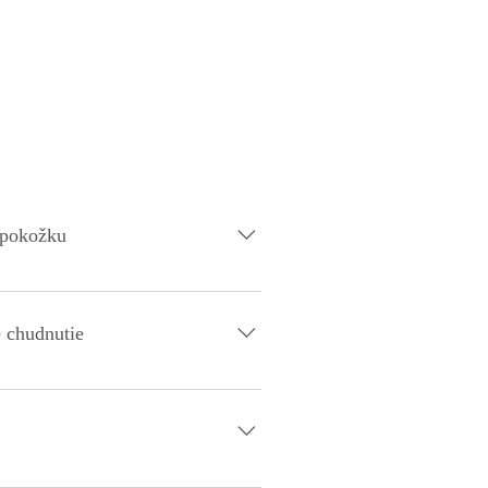
 pokožku
ie držať vlhkosť a oživuje hustotu
e chudnutie
pomôcť znížiť celkový príjem kalórií.
orá preukázateľne podporuje metabolizmus
búdajúcim vekom vypadávajú alebo rednú