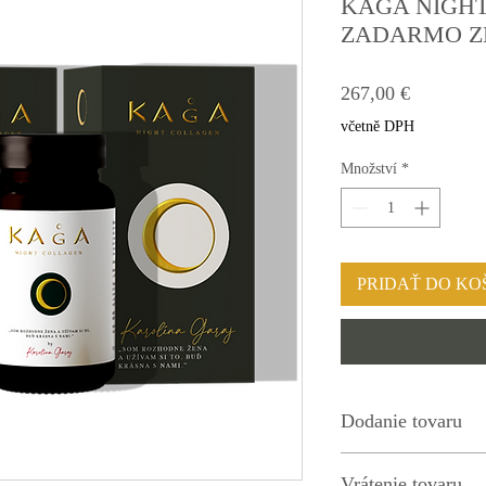
KAGA NIGHT
ZADARMO ZĽ
Cena
267,00 €
včetně DPH
Množství
*
PRIDAŤ DO KO
Dodanie tovaru
1 - 3 dni
Vrátenie tovaru