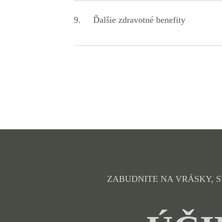
Kolagén môže pomôcť posilniť steny krvných ciev, a
ochorení.
9. Ďalšie zdravotné benefity
Keďže kolagén tvorí toľko kritických častí nášho tel
pre udržanie dobrého zdravia.
ZABUDNITE NA VRÁSKY, 