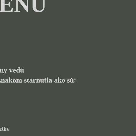
GÉNU
eny vedú
znakom starnutia ako sú:
ožka