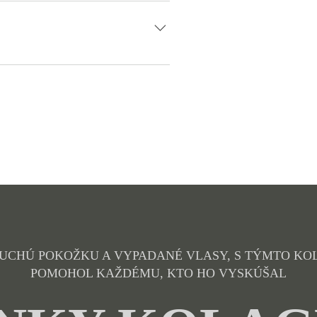
by sa znížilo riziko vzniku srdcových
a, je nielen prospešný, ale aj nevyhnutný
SUCHÚ POKOŽKU A VYPADANÉ VLASY, S TÝMTO KO
POMOHOL KAŽDÉMU, KTO HO VYSKÚŠAL