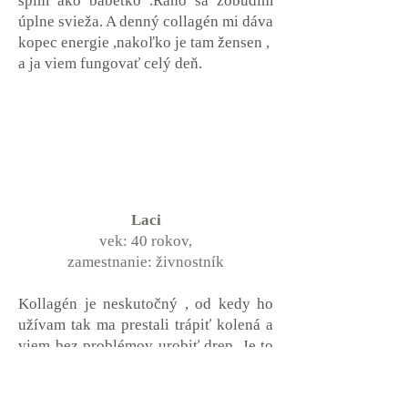
spím ako bábetko .Ráno sa zobudím
úplne svieža. A denný collagén mi dáva
kopec energie ,nakoľko je tam žensen ,
a ja viem fungovať celý deň.
Laci
vek: 40 rokov,
zamestnanie: živnostník
Kollagén je neskutočný , od kedy ho
užívam tak ma prestali trápiť kolená a
viem bez problémov urobiť drep. Je to
neuveritelné ale je to tak , a nočný
kollagén ma dáva do kludu a riadne sa