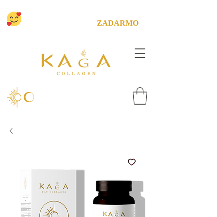
CHCEME ŤA POTEŠIŤ! MÁME PRE
TEBA DOPRAVU
ZADARMO