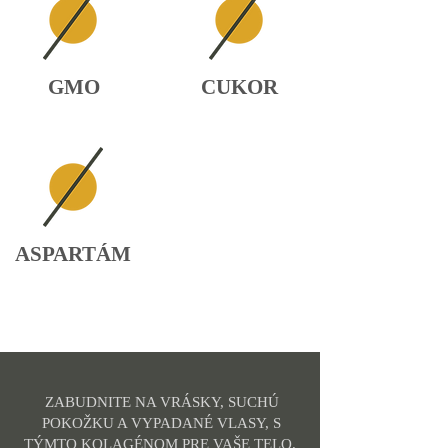
GMO
CUKOR
ASPARTÁM
ZABUDNITE NA VRÁSKY, SUCHÚ
POKOŽKU A VYPADANÉ VLASY, S
TÝMTO KOLAGÉNOM PRE VAŠE TELO.