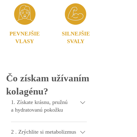
PEVNEJŠIE
SILNEJŠIE
VLASY
SVALY
Čo získam užívaním
kolagénu?
1. Získate krásnu, pružnú
a hydratovanú pokožku
Kolagén zlepšujú elasticitu pokožky,
pomáha jej lepšie držať vlhkosť a oživuje
2 . Zrýchlite si metabolizmus