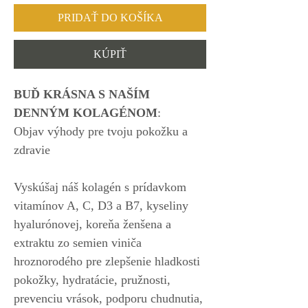
PRIDAŤ DO KOŠÍKA
KÚPIŤ
BUĎ KRÁSNA S NAŠÍM
DENNÝM KOLAGÉNOM
:
Objav výhody pre tvoju pokožku a
zdravie
Vyskúšaj náš kolagén s prídavkom
vitamínov A, C, D3 a B7, kyseliny
hyalurónovej, koreňa ženšena a
extraktu zo semien viniča
hroznorodého pre zlepšenie hladkosti
pokožky, hydratácie, pružnosti,
prevenciu vrások, podporu chudnutia,