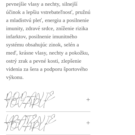
pevnejšie vlasy a nechty, silnejší
účinok a lepšiu vstrebateľnosť, pružnú
a mladistvú pleť, energiu a posilnenie
imunity, zdravé srdce, zníženie rizika
infarktov, posilnenie imunitného
systému obsahujúc zinok, selén a
meď, krásne vlasy, nechty a pokožku,
ostrý zrak a pevné kosti, zlepšenie
videnia za šera a podporu športového
výkonu.
DODANIE
TOVARU
1 - 3 dni
VRÁTENIE
TOVARU