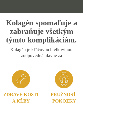
Kolagén spomaľuje a
zabraňuje všetkým
týmto komplikáciám.
Kolagén je kľúčovou bielkovinou
zodpovedná hlavne za
ZDRAVÉ KOSTI
PRUŽNOSŤ
A KĹBY
POKOŽKY