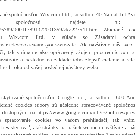
ané spoločnosťou Wix.com Ltd., so sídlom 40 Namal Tel Aviv 
l spoločnosti nájdete 
1576789/000117891322001359/zk2227541.htm
Zbierané coo
sťou Wix.com Ltd. v súlade so Zásadami ochra
n/article/cookies-and-your-wix-site
. Ak navštívite náš web
či, tak vnímame ako oprávnený záujem prostredníctvom s
vštívite a následne na základe toho zlepšiť cielenie a re
lne 1 roku od vašej poslednej návštevy webu.
oskytované spoločnosťou Google Inc., so sídlom 1600 Am
rané cookies súbory sú následne spracovávané spoločnos
, dostupnými na
https://www.google.com/intl/cs/policies/pri
 spracovanie cookies vo vašom prehliadači, tak vní
ies sledovať, aké stránky na našich weboch navštívite a ná