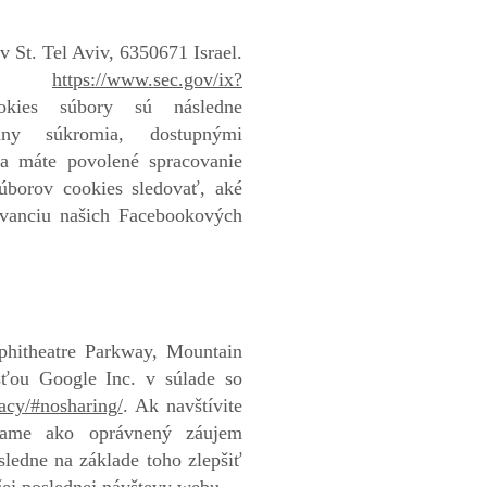
St. Tel Aviv, 6350671 Israel.
tu:
https://www.sec.gov/ix?
kies súbory sú následne
ny súkromia, dostupnými
 a máte povolené spracovanie
úborov cookies sledovať, aké
levanciu našich Facebookových
phitheatre Parkway, Mountain
ťou Google Inc. v súlade so
vacy/#nosharing/
. Ak navštívite
mame ako oprávnený záujem
sledne na základe toho zlepšiť