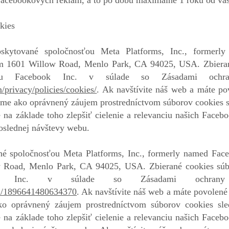
 Facebookových reklám, a to po dobu maximálne 1 roku od va
kies
skytované spoločnosťou Meta Platforms, Inc., formerl
om 1601 Willow Road, Menlo Park, CA 94025, USA. Zbieran
sťou Facebook Inc. v súlade so Zásadami ochra
privacy/policies/cookies/
. Ak navštívite náš web a máte po
ame ako oprávnený záujem prostredníctvom súborov cookies sl
 na základe toho zlepšiť cielenie a relevanciu našich Face
oslednej návštevy webu.
né spoločnosťou Meta Platforms, Inc., formerly named Face
w Road, Menlo Park, CA 94025, USA. Zbierané cookies súb
ook Inc. v súlade so Zásadami ochrany 
om/1896641480634370
. Ak navštívite náš web a máte povolen
ko oprávnený záujem prostredníctvom súborov cookies sle
 na základe toho zlepšiť cielenie a relevanciu našich Face