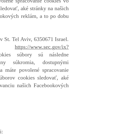
olené spracovanie cookies vo
edovať, aké stránky na našich
bookových reklám, a to po dobu
St. Tel Aviv, 6350671 Israel.
tu:
https://www.sec.gov/ix?
kies súbory sú následne
ny súkromia, dostupnými
 a máte povolené spracovanie
úborov cookies sledovať, aké
levanciu našich Facebookových
i: