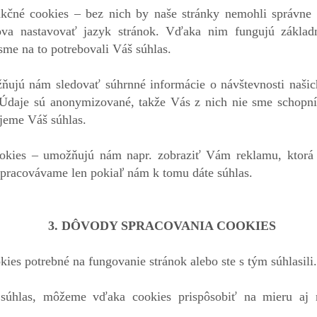
kčné cookies – bez nich by naše stránky nemohli správne f
va nastavovať jazyk stránok. Vďaka nim fungujú základn
sme na to potrebovali Váš súhlas.
ňujú nám sledovať súhrnné informácie o návštevnosti našic
y. Údaje sú anonymizované, takže Vás z nich nie sme schopní
ujeme Váš súhlas.
okies – umožňujú nám napr. zobraziť Vám reklamu, ktorá
 spracovávame len pokiaľ nám k tomu dáte súhlas.
3. DÔVODY SPRACOVANIA COOKIES
ies potrebné na fungovanie stránok alebo ste s tým súhlasili.
úhlas, môžeme vďaka cookies prispôsobiť na mieru aj 