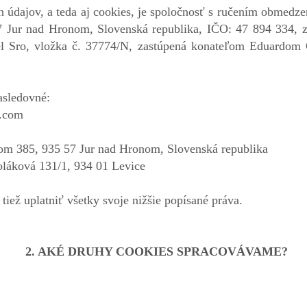
údajov, a teda aj cookies, je spoločnosť s ručením obmedze
 Jur nad Hronom, Slovenská republika, IČO: 47 894 334, z
el Sro, vložka č. 37774/N, zastúpená konateľom Eduardom 
asledovné:
n.com
nom 385, 935 57 Jur nad Hronom, Slovenská republika
oláková 131/1, 934 01 Levice
iež uplatniť všetky svoje nižšie popísané práva.
2. AKÉ DRUHY COOKIES SPRACOVÁVAME?