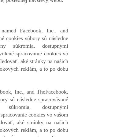
šej poslednej návštevy webu.
y named Facebook, Inc., and
é cookies súbory sú následne
ny súkromia, dostupnými
volené spracovanie cookies vo
edovať, aké stránky na našich
bookových reklám, a to po dobu
book, Inc., and TheFacebook,
ory sú následne spracovávané
súkromia, dostupnými
é spracovanie cookies vo vašom
dovať, aké stránky na našich
bookových reklám, a to po dobu