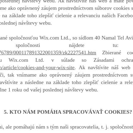
poslednej návštevy webu. Ak navštívite náš web a máte pov
ame ako oprávnený záujem prostredníctvom súborov cookies sl
 na základe toho zlepšiť cielenie a relevanciu našich Face
oslednej návštevy webu.
ané spoločnosťou Wix.com Ltd., so sídlom 40 Namal Tel Aviv 
l spoločnosti nájdete 
1576789/000117891322001359/zk2227541.htm
Zbierané coo
sťou Wix.com Ltd. v súlade so Zásadami ochra
n/article/cookies-and-your-wix-site
. Ak navštívite náš web
či, tak vnímame ako oprávnený záujem prostredníctvom s
vštívite a následne na základe toho zlepšiť cielenie a re
lne 1 roku od vašej poslednej návštevy webu.
5. KTO NÁM POMÁHA SPRACOVÁVAŤ COOKIES?
 ale pomáhajú nám s tým naši spracovatelia, t. j. spoločnost