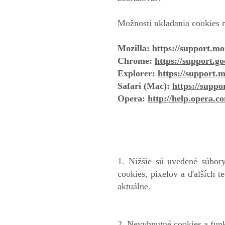
Možnosti ukladania cookies 
Mozilla:
https://support.mo
Chrome:
https://support.
Explorer:
https://support.
Safari (Mac):
https://supp
Opera:
http://help.opera.
1. Nižšie sú uvedené súbor
cookies, pixelov a ďalších 
aktuálne.
2. Nevyhnutné cookies a fun