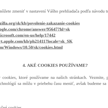
môžete zmeniť v nastavení Vášho prehliadača podľa návodu t
zilla.org/sk/kb/povolenie-zakazanie-cookies
google.com/chrome/answer/95647?hl=sk
microsoft.com/en-us/help/17442
ort.apple.com/kb/ph21411?locale=sk_SK
com/Windows/10.50/sk/cookies.html
4. AKÉ COOKIES POUŽÍVAME?
y cookies, ktoré používame na našich stránkach. Vezmite, 
technológií sa môžu v priebehu času meniť, avšak budeme sa 
kčné cookies