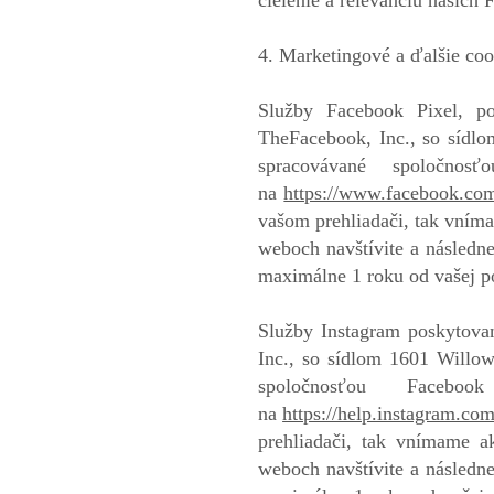
cielenie a relevanciu našich
4. Marketingové a ďalšie coo
Služby Facebook Pixel, po
TheFacebook, Inc., so sídl
spracovávané spoločno
na
https://www.facebook.com/
vašom prehliadači, tak vním
weboch navštívite a následne
maximálne 1 roku od vašej p
Služby Instagram poskytova
Inc., so sídlom 1601 Willo
spoločnosťou Faceb
na
https://help.instagram.c
prehliadači, tak vnímame a
weboch navštívite a následne