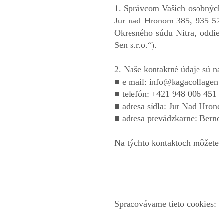
1. Správcom Vašich osobných 
Jur nad Hronom 385, 935 57
Okresného súdu Nitra, oddi
Sen s.r.o.“).
2. Naše kontaktné údaje sú n
■ e mail:
info@kagacollage
■ telefón: +421 948 006 451
■ adresa sídla: Jur Nad Hro
■ adresa prevádzkarne: Bern
Na týchto kontaktoch môžete t
Spracovávame tieto cookies: