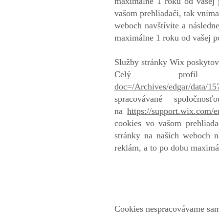
maximálne 1 roku od vašej 
vašom prehliadači, tak vním
weboch navštívite a následne
maximálne 1 roku od vašej p
Služby stránky Wix poskytov
Celý profi
doc=/Archives/edgar/data/
spracovávané spoločno
na
https://support.wix.com/e
cookies vo vašom prehliada
stránky na našich weboch na
reklám, a to po dobu maximá
Cookies nespracovávame sami,