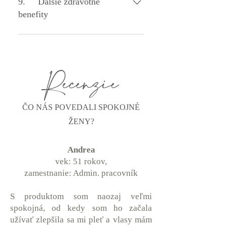
9. Ďalšie zdravotné
srdcových ochorení.
benefity
Keďže kolagén tvorí toľko kritických častí
nášho tela, je nielen prospešný, ale aj
nevyhnutný pre udržanie dobrého zdravia.
Recenzie
ČO NÁS POVEDALI SPOKOJNÉ
ŽENY?
Andrea
vek: 51 rokov,
zamestnanie: Admin. pracovník
S produktom som naozaj veľmi
spokojná, od kedy som ho začala
užívať zlepšila sa mi pleť a vlasy mám