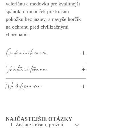
valeriánu a medovku pre kvalitnejší
spánok a rumanček pre krásnu
pokožku bez jaziev, a navyše horčík
na ochranu pred civilizačnými
chorobami.
Dodanie tovaru
1 - 3 dni
Vrátenie tovaru
Ako
Náš dopravca
to funguje?
DPD KURIÉR , SK pošta alebo osobný odber
Kancelária Tvoj Sen s.r.o. Bernolákova 1, Levice
934 01
NAJČASTEJŠIE OTÁZKY
1. Získate krásnu, pružnú