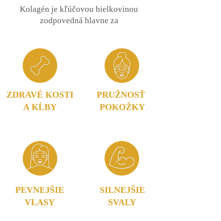
Kolagén je kľúčovou bielkovinou
zodpovedná hlavne za
ZDRAVÉ KOSTI
PRUŽNOSŤ
A KĹBY
POKOŽKY
PEVNEJŠIE
SILNEJŠIE
VLASY
SVALY