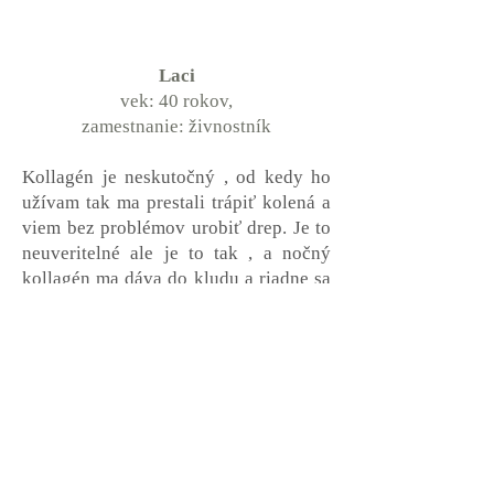
Laci
vek: 40 rokov,
zamestnanie: živnostník
Kollagén je neskutočný , od kedy ho
užívam tak ma prestali trápiť kolená a
viem bez problémov urobiť drep. Je to
neuveritelné ale je to tak , a nočný
kollagén ma dáva do kludu a riadne sa
vyspím. Určite ho budem užívať stále.
Martina
vek: 45 rokov,