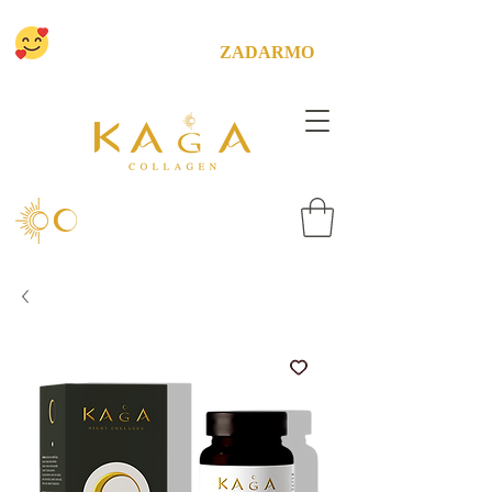
CHCEME ŤA POTEŠIŤ! MÁME PRE
TEBA DOPRAVU
ZADARMO