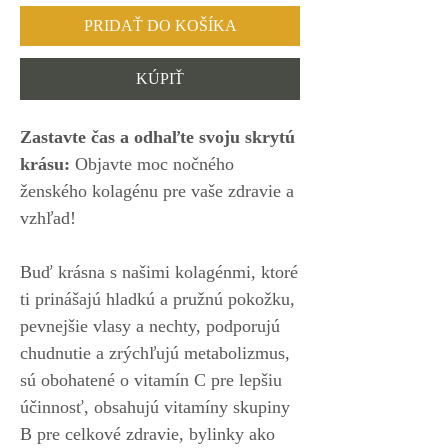
PRIDAŤ DO KOŠÍKA
KÚPIŤ
Zastavte čas a odhaľte svoju skrytú
krásu:
Objavte moc nočného
ženského kolagénu pre vaše zdravie a
vzhľad!
Buď krásna s našimi kolagénmi, ktoré
ti prinášajú hladkú a pružnú pokožku,
pevnejšie vlasy a nechty, podporujú
chudnutie a zrýchľujú metabolizmus,
sú obohatené o vitamín C pre lepšiu
účinnosť, obsahujú vitamíny skupiny
B pre celkové zdravie, bylinky ako