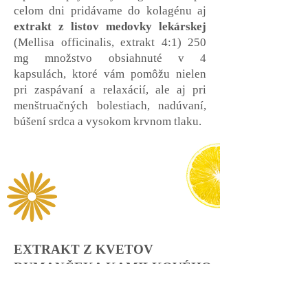
celom dni pridávame do kolagénu aj
extrakt z listov medovky lekárskej
(Mellisa officinalis, extrakt 4:1) 250
mg množstvo obsiahnuté v 4
kapsulách, ktoré vám pomôžu nielen
pri zaspávaní a relaxácií, ale aj pri
menštruačných bolestiach, nadúvaní,
búšení srdca a vysokom krvnom tlaku.
EXTRAKT Z KVETOV
RUMANČEKA KAMILKOVÉHO
Pre dosiahnutie krajšej pokožky bez