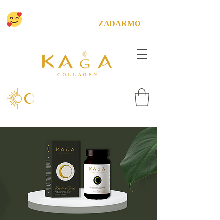
CHCEME ŤA POTEŠIŤ! MÁME PRE
TEBA DOPRAVU
ZADARMO