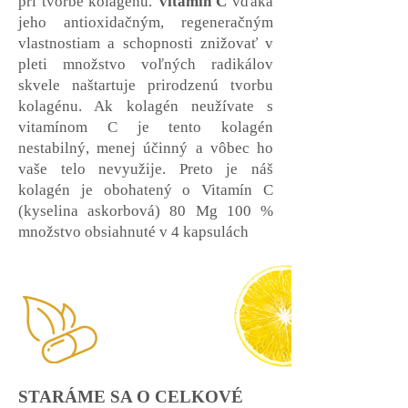
pri tvorbe kolagénu.
Vitamín C
vďaka
jeho antioxidačným, regeneračným
vlastnostiam a schopnosti znižovať v
pleti množstvo voľných radikálov
skvele naštartuje prirodzenú tvorbu
kolagénu. Ak kolagén neužívate s
vitamínom C je tento kolagén
nestabilný, menej účinný a vôbec ho
vaše telo nevyužije. Preto je náš
kolagén je obohatený o Vitamín C
(kyselina askorbová) 80 Mg 100 %
množstvo obsiahnuté v 4 kapsulách
STARÁME SA O CELKOVÉ