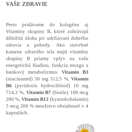
VAŠE ZDRAVIE
Preto pridávame do kolagénu aj
Vitamíny skupiny B, ktoré zohrávajú
dôležitú úlohu pri udržiavaní dobrého
zdravia a pohody. Ako stavebné
kamene zdravého tela majú vitamíny
skupiny B priamy vplyv na vašu
energetickú hladinu, funkciu mozgu a
bunkový metabolizmus.
Vitamín B3
(niacínamid) 50 mg 312,5 %,
Vitamín
B6
(pyridoxín hydrochlórid) 10 mg
714,3 %,
Vitamín B7
(biotín) 100 mcg
200 %,
Vitamín B12
(kyanokobalamín)
5 mcg 200 % množstvo obsiahnuté v 4
kapsulách.