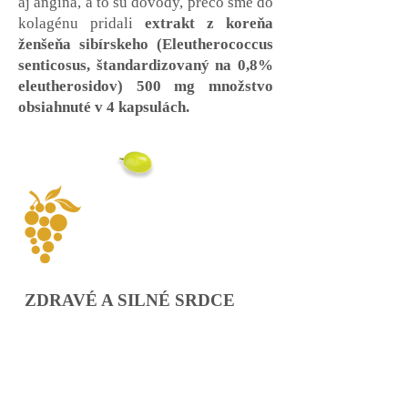
aj angína, a to sú dôvody, prečo sme do
kolagénu pridali
extrakt z koreňa
ženšeňa sibírskeho (Eleutherococcus
senticosus, štandardizovaný na 0,8%
eleutherosidov) 500 mg množstvo
obsiahnuté v 4 kapsulách.
ZDRAVÉ A SILNÉ SRDCE
Ochorenia srdca a ciev sa dnes radia
medzi 3 najčastejšie príčiny úmrtia.
Nikdy nebolo dôležitejšie si udržať