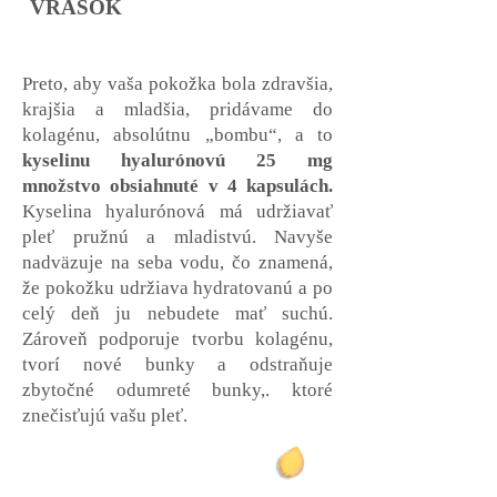
VRÁSOK
Preto, aby vaša pokožka bola zdravšia,
krajšia a mladšia, pridávame do
kolagénu, absolútnu „bombu“, a to
kyselinu hyalurónovú 25 mg
množstvo obsiahnuté v 4 kapsulách.
Kyselina hyalurónová má udržiavať
pleť pružnú a mladistvú. Navyše
nadväzuje na seba vodu, čo znamená,
že pokožku udržiava hydratovanú a po
celý deň ju nebudete mať suchú.
Zároveň podporuje tvorbu kolagénu,
tvorí nové bunky a odstraňuje
zbytočné odumreté bunky,. ktoré
znečisťujú vašu pleť.