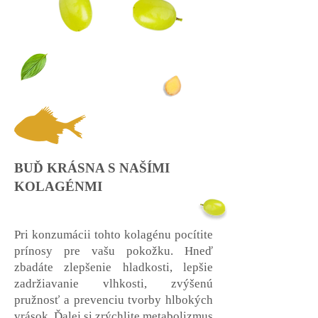
BUĎ KRÁSNA S NAŠÍMI
KOLAGÉNMI
Pri konzumácii tohto kolagénu pocítite
prínosy pre vašu pokožku. Hneď
zbadáte zlepšenie hladkosti, lepšie
zadržiavanie vlhkosti, zvýšenú
pružnosť a prevenciu tvorby hlbokých
vrások. Ďalej si zrýchlite metabolizmus