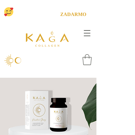
CHCEME ŤA POTEŠIŤ! MÁME PRE
TEBA DOPRAVU
ZADARMO